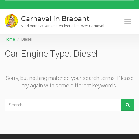
Carnaval in Brabant
Toggl
Vind carnavalwinkels en leer alles over Carnaval
Home
Diesel
Car Engine Type:
Diesel
Sorry, but nothing matched your search terms. Please
try again with some different keywords.