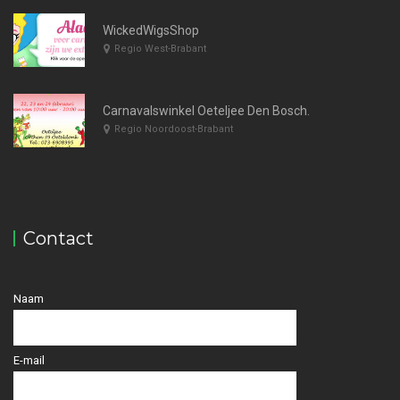
WickedWigsShop
Regio West-Brabant
Carnavalswinkel Oeteljee Den Bosch.
Regio Noordoost-Brabant
Contact
Naam
E-mail