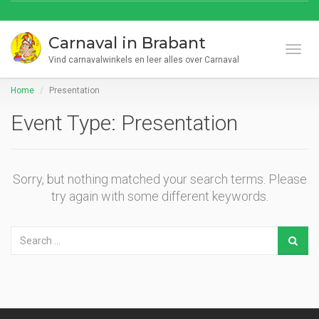
Carnaval in Brabant
Toggl
Vind carnavalwinkels en leer alles over Carnaval
Home
Presentation
Event Type:
Presentation
Sorry, but nothing matched your search terms. Please
try again with some different keywords.