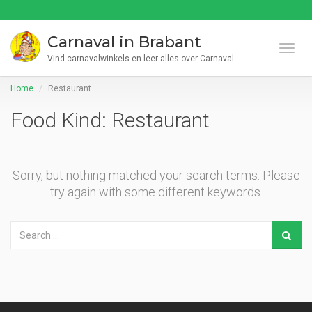
Carnaval in Brabant
Toggl
Vind carnavalwinkels en leer alles over Carnaval
Home
Restaurant
Food Kind:
Restaurant
Sorry, but nothing matched your search terms. Please
try again with some different keywords.