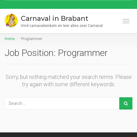
Carnaval in Brabant
Toggl
Vind carnavalwinkels en leer alles over Carnaval
Home
Programmer
Job Position:
Programmer
Sorry, but nothing matched your search terms. Please
try again with some different keywords.