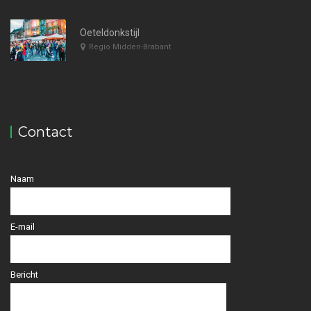
Oeteldonkstijl
Regio Midden-Brabant
Contact
Naam
E-mail
Bericht