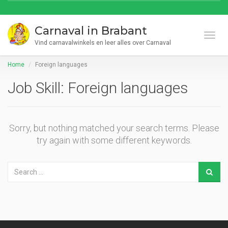
Carnaval in Brabant
Toggl
Vind carnavalwinkels en leer alles over Carnaval
Home
Foreign languages
Job Skill:
Foreign languages
Sorry, but nothing matched your search terms. Please
try again with some different keywords.