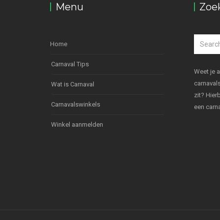
Menu
Zoe
Home
Carnaval Tips
Weet je 
carnavals
Wat is Carnaval
zit? Hie
Carnavalswinkels
een carn
Winkel aanmelden