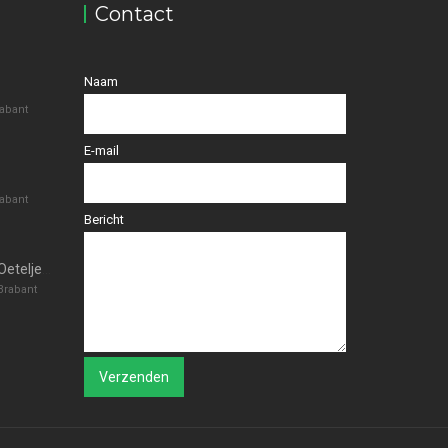
Contact
Naam
abant
E-mail
abant
Bericht
Carnavalswinkel Oeteljee Den Bosch.
Brabant