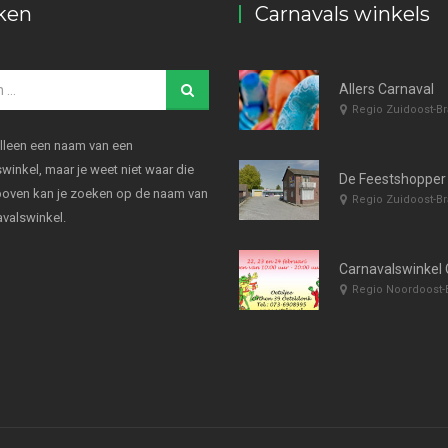
ken
Carnavals winkels
Allers Carnaval
Regio Zuidoost-Br
alleen een naam van een
winkel, maar je weet niet waar die
De Feestshopper
rboven kan je zoeken op de naam van
Regio Zuidoost-Br
avalswinkel.
Regio Noordoost-