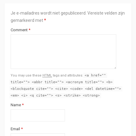
Je e-mailadres wordt niet gepubliceerd.
Vereiste velden zijn
gemarkeerd met
*
Comment
*
You may use these
HTML
tags and attributes:
<a href=""
title=""> <abbr title=""> <acronym title=""> <b>
<blockquote cite=""> <cite> <code> <del datetime="">
<em> <i> <q cite=""> <s> <strike> <strong>
Name
*
Email
*