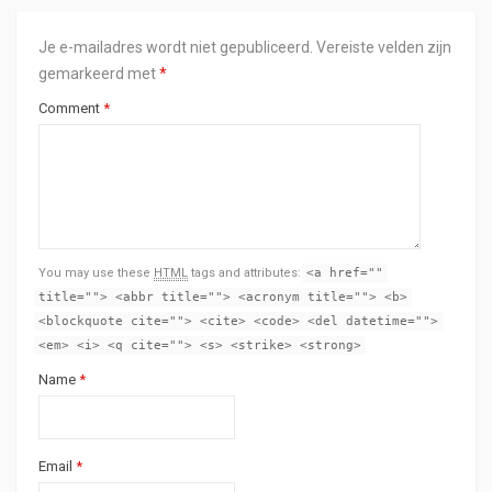
Je e-mailadres wordt niet gepubliceerd.
Vereiste velden zijn
gemarkeerd met
*
Comment
*
You may use these
HTML
tags and attributes:
<a href=""
title=""> <abbr title=""> <acronym title=""> <b>
<blockquote cite=""> <cite> <code> <del datetime="">
<em> <i> <q cite=""> <s> <strike> <strong>
Name
*
Email
*