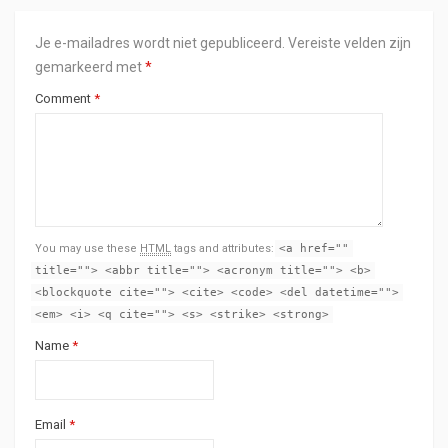
Je e-mailadres wordt niet gepubliceerd.
Vereiste velden zijn
gemarkeerd met
*
Comment
*
You may use these
HTML
tags and attributes:
<a href=""
title=""> <abbr title=""> <acronym title=""> <b>
<blockquote cite=""> <cite> <code> <del datetime="">
<em> <i> <q cite=""> <s> <strike> <strong>
Name
*
Email
*