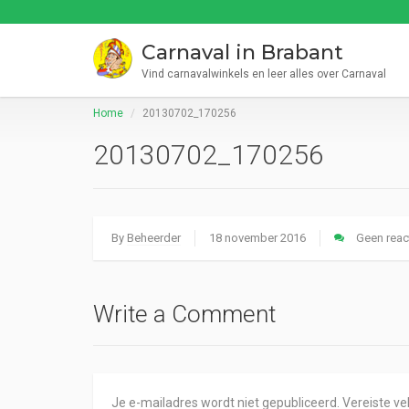
Carnaval in Brabant
Vind carnavalwinkels en leer alles over Carnaval
Home
20130702_170256
20130702_170256
By
Beheerder
18 november 2016
Geen reac
Write a Comment
Je e-mailadres wordt niet gepubliceerd.
Vereiste v