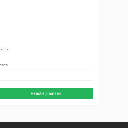
e="">
site