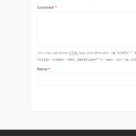
Comment
*
You may use these
HTML
tags and attributes:
<a href="" 
<cite> <code> <del datetime=""> <em> <i> <q ci
Name
*