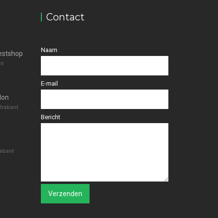
Contact
Naam
estshop
nt
E-mail
lon
Brabant
Bericht
abant