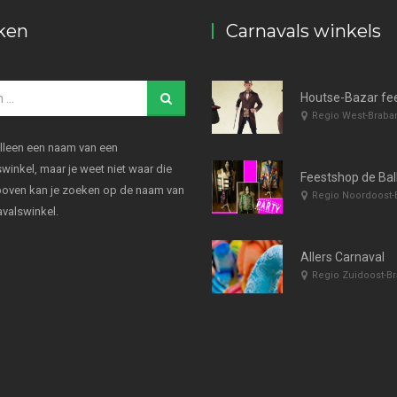
ken
Carnavals winkels
Houtse-Bazar fe
Regio West-Braba
alleen een naam van een
winkel, maar je weet niet waar die
Feestshop de Bal
rboven kan je zoeken op de naam van
Regio Noordoost-
avalswinkel.
Allers Carnaval
Regio Zuidoost-Br