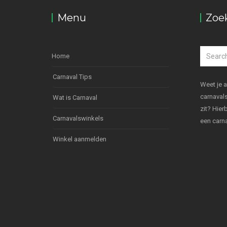
Menu
Zoe
Home
Carnaval Tips
Weet je 
carnavals
Wat is Carnaval
zit? Hie
Carnavalswinkels
een carn
Winkel aanmelden