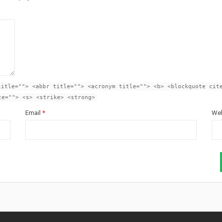
title=""> <abbr title=""> <acronym title=""> <b> <blockquote cit
te=""> <s> <strike> <strong>
Email
*
Web