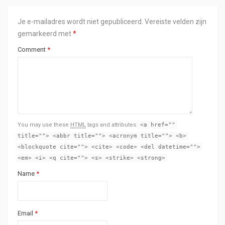
Je e-mailadres wordt niet gepubliceerd.
Vereiste velden zijn
gemarkeerd met
*
Comment
*
You may use these
HTML
tags and attributes:
<a href=""
title=""> <abbr title=""> <acronym title=""> <b>
<blockquote cite=""> <cite> <code> <del datetime="">
<em> <i> <q cite=""> <s> <strike> <strong>
Name
*
Email
*