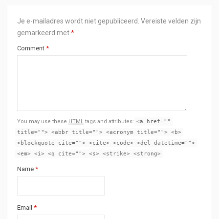
Je e-mailadres wordt niet gepubliceerd.
Vereiste velden zijn
gemarkeerd met
*
Comment
*
You may use these
HTML
tags and attributes:
<a href=""
title=""> <abbr title=""> <acronym title=""> <b>
<blockquote cite=""> <cite> <code> <del datetime="">
<em> <i> <q cite=""> <s> <strike> <strong>
Name
*
Email
*