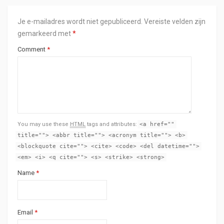
Je e-mailadres wordt niet gepubliceerd.
Vereiste velden zijn
gemarkeerd met
*
Comment
*
You may use these
HTML
tags and attributes:
<a href=""
title=""> <abbr title=""> <acronym title=""> <b>
<blockquote cite=""> <cite> <code> <del datetime="">
<em> <i> <q cite=""> <s> <strike> <strong>
Name
*
Email
*