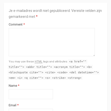
Je e-mailadres wordt niet gepubliceerd.
Vereiste velden zijn
gemarkeerd met
*
Comment
*
You may use these
HTML
tags and attributes:
<a href=""
title=""> <abbr title=""> <acronym title=""> <b>
<blockquote cite=""> <cite> <code> <del datetime="">
<em> <i> <q cite=""> <s> <strike> <strong>
Name
*
Email
*