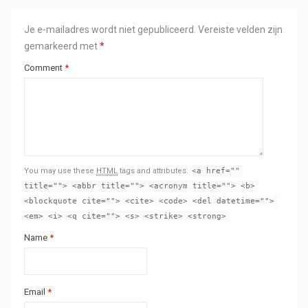
Je e-mailadres wordt niet gepubliceerd.
Vereiste velden zijn
gemarkeerd met
*
Comment
*
You may use these
HTML
tags and attributes:
<a href=""
title=""> <abbr title=""> <acronym title=""> <b>
<blockquote cite=""> <cite> <code> <del datetime="">
<em> <i> <q cite=""> <s> <strike> <strong>
Name
*
Email
*