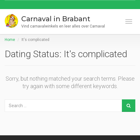
Carnaval in Brabant
Toggl
Vind carnavalwinkels en leer alles over Carnaval
Home
It's complicated
Dating Status:
It's complicated
Sorry, but nothing matched your search terms. Please
try again with some different keywords.